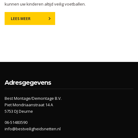
kunnen uw kinderen altijd veilig voetballen.
LEES MEER
Adresgegevens
Best Montage/Demontage B.V.
Piet Mondriaanstraat 14 A
5753 DJ Deurne
06-51483590
info@bestveiligheidsnetten.nl