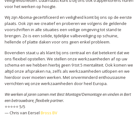
veiligheidsnetten. Daarnaast kunt u bij ons ook trappentorens huren
voor het werken op hoogte.
Wij zijn Aboma-gecertificeerd en veiligheid komt bij ons op de eerste
plaats. Ook zijn we creatief en proberen we volgens de geldende
voorschriften in alle situaties een veilige omgeving tot stand te
brengen. Zo is een solide, tijdelijke valbeveiliging op schuine,
hellende of platte daken voor ons geen enkel probleem.
Bovendien staat u als klant bij ons centraal en dat betekent dat we
ons flexibel opstellen. We stellen onze werkzaamheden af op uw
schema en we hebben hierbij geen 9 tot 5 mentaliteit. Ook komen we
altijd onze afspraken na, zelfs als werkzaamheden uitlopen en we
hierdoor over moeten werken. Met onverminderd enthousiasme
verrichten wij onze werkzaamheden door heel Europa.
We werken al jaren samen met Best Montage/Demontage en vinden in Bert
een betrouwbare, flexibele partner.
⭐️⭐️⭐️⭐️⭐️ 5/5
— Chris van Eersel
Bross BV