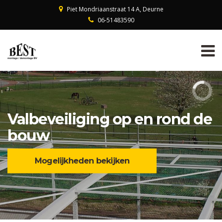
Piet Mondriaanstraat 14 A, Deurne
06-51483590
Valbeveiliging op en rond de
bouw
Mogelijkheden bekijken