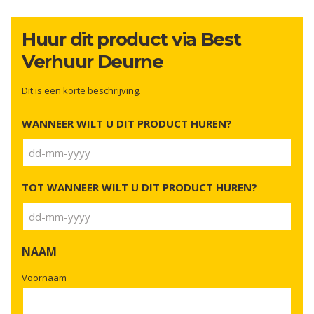
Huur dit product via Best
Verhuur Deurne
Dit is een korte beschrijving.
WANNEER WILT U DIT PRODUCT HUREN?
DD
dash
TOT WANNEER WILT U DIT PRODUCT HUREN?
MM
dash
JJJJ
DD
dash
NAAM
MM
dash
Voornaam
JJJJ