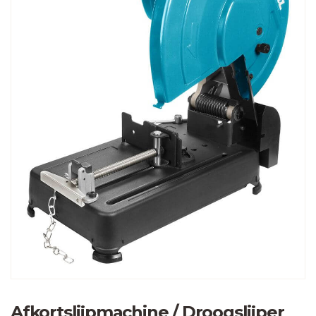
Afkortslijpmachine / Droogslijper