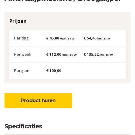
Prijzen
Per dag
€ 45,00
€ 54,45
excl. BTW
incl. BTW
Per week
€ 112,00
€ 135,52
excl. BTW
incl. BTW
Borgsom
€ 100,00
Product huren
Specificaties