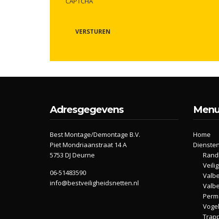
CAPTCHA
VERSTUREN
Adresgegevens
Men
Best Montage/Demontage B.V.
Home
Piet Mondriaanstraat 14 A
Dienste
5753 DJ Deurne
Randb
Veili
06-51483590
Valbe
info@bestveiligheidsnetten.nl
Valbe
Perma
Voge
Trap