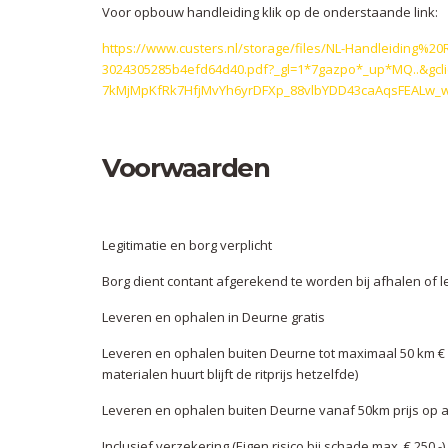
Voor opbouw handleiding klik op de onderstaande link:
https://www.custers.nl/storage/files/NL-Handleiding%2
3024305285b4efd64d40.pdf?_gl=1*7gazpo*_up*MQ..&gcl
7kMjMpKfRk7HfjMvYh6yrDFXp_88vlbYDD43caAqsFEALw_
Voorwaarden
Legitimatie en borg verplicht
Borg dient contant afgerekend te worden bij afhalen of 
Leveren en ophalen in Deurne gratis
Leveren en ophalen buiten Deurne tot maximaal 50 km € 10
materialen huurt blijft de ritprijs hetzelfde)
Leveren en ophalen buiten Deurne vanaf 50km prijs op 
Inclusief verzekering (Eigen risico bij schade max. € 250,-)