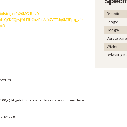
Specif
0Rolsteiger%20MG-Rev0-
Breedte
id=Cj0KCQjwjY64BhCaARIsAIfc7YZEtIq0M3Ppq_v14-
Lengte
wcB
Hoogte
Verstelbare
Wielen
belasting m
leveren
0,- (dit geldt voor de rit dus ook als u meerdere
aanvraag