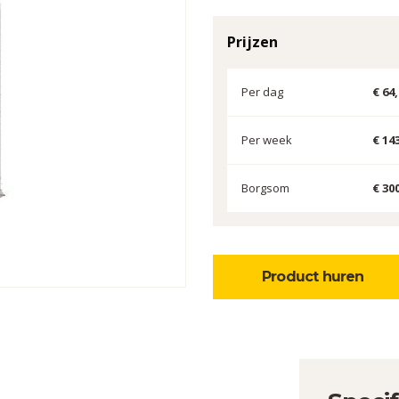
Prijzen
Per dag
€ 64
Per week
€ 14
Borgsom
€ 300
Product huren