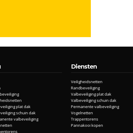
u
Diensten
Veiligheidsnetten
n
Randbeveiliging
eveiliging
Valbeveiliging plat dak
gheidsnetten
Valbeveiliging schuin dak
veiliging plat dak
Permanente valbeveiliging
veiliging schuin dak
Vogelnetten
nente valbeveiliging
Trappentorens
lnetten
Pannakooi kopen
pentorens