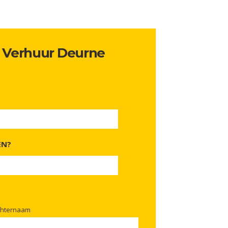
t Verhuur Deurne
EN?
chternaam