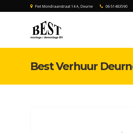
Piet Mondriaanstraat 14 A, Deurne
06-51483590
Best Verhuur Deurn