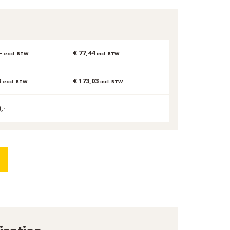
,-
€ 77,44
excl. BTW
incl. BTW
3
€ 173,03
excl. BTW
incl. BTW
,-