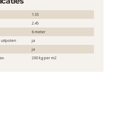
icaties
1.35
2.45
6 meter
 uitpoten
ja
ja
ax.
200 kg per m2