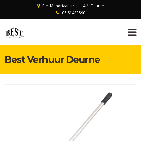
Piet Mondriaanstraat 14 A, Deurne
06-51483590
Best Verhuur Deurne