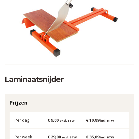
Laminaatsnijder
Prijzen
Per dag
€ 9,00
€ 10,89
excl. BTW
incl. BTW
Per week
€ 29,00
€ 35,09
excl. BTW
incl. BTW