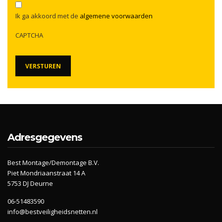
Ik ga akkoord met de
algemene voorwaarden
CAPTCHA
Adresgegevens
Best Montage/Demontage B.V.
Piet Mondriaanstraat 14 A
5753 DJ Deurne
06-51483590
info@bestveiligheidsnetten.nl