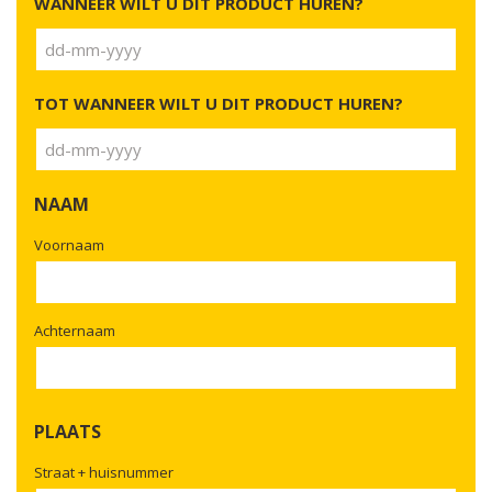
WANNEER WILT U DIT PRODUCT HUREN?
DD
dash
TOT WANNEER WILT U DIT PRODUCT HUREN?
MM
dash
JJJJ
DD
dash
NAAM
MM
dash
Voornaam
JJJJ
Achternaam
PLAATS
Straat + huisnummer