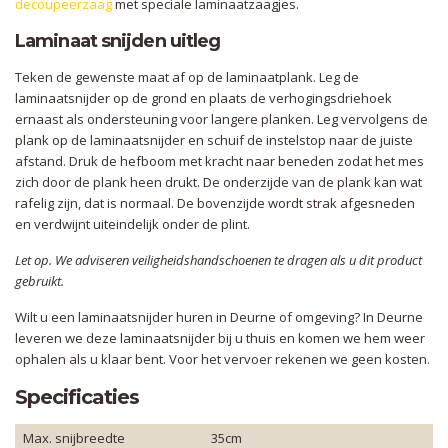
decoupeerzaag
met speciale laminaatzaagjes.
Laminaat snijden uitleg
Teken de gewenste maat af op de laminaatplank. Leg de
laminaatsnijder op de grond en plaats de verhogingsdriehoek
ernaast als ondersteuning voor langere planken. Leg vervolgens de
plank op de laminaatsnijder en schuif de instelstop naar de juiste
afstand. Druk de hefboom met kracht naar beneden zodat het mes
zich door de plank heen drukt. De onderzijde van de plank kan wat
rafelig zijn, dat is normaal. De bovenzijde wordt strak afgesneden
en verdwijnt uiteindelijk onder de plint.
Let op. We adviseren veiligheidshandschoenen te dragen als u dit product
gebruikt.
Wilt u een laminaatsnijder huren in Deurne of omgeving? In Deurne
leveren we deze laminaatsnijder bij u thuis en komen we hem weer
ophalen als u klaar bent. Voor het vervoer rekenen we geen kosten.
Specificaties
Max. snijbreedte
35cm