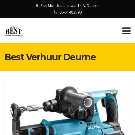
Piet Mondriaanstraat 14 A, Deurne
06-51483590
Best Verhuur Deurne