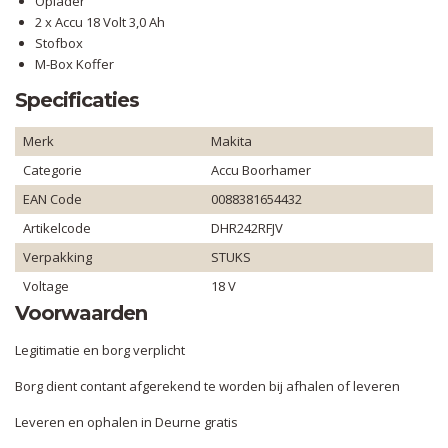
Oplader
2 x Accu 18 Volt 3,0 Ah
Stofbox
M-Box Koffer
Specificaties
Merk
Makita
Categorie
Accu Boorhamer
EAN Code
0088381654432
Artikelcode
DHR242RFJV
Verpakking
STUKS
Voltage
18 V
Voorwaarden
Legitimatie en borg verplicht
Borg dient contant afgerekend te worden bij afhalen of leveren
Leveren en ophalen in Deurne gratis