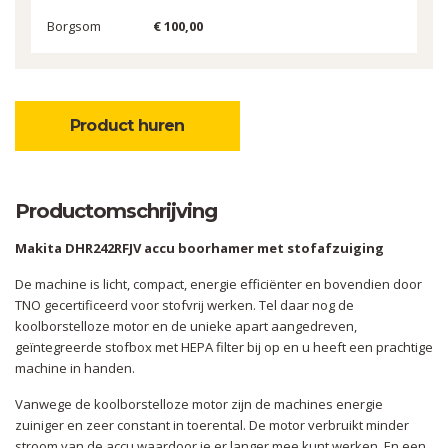
Borgsom
€ 100,00
Product huren
Productomschrijving
Makita DHR242RFJV accu boorhamer met stofafzuiging
De machine is licht, compact, energie efficiënter en bovendien door
TNO gecertificeerd voor stofvrij werken. Tel daar nog de
koolborstelloze motor en de unieke apart aangedreven,
geïntegreerde stofbox met HEPA filter bij op en u heeft een prachtige
machine in handen.
Vanwege de koolborstelloze motor zijn de machines energie
zuiniger en zeer constant in toerental. De motor verbruikt minder
stroom van de accu waardoor je er langer mee kunt werken. En een