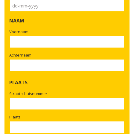
JJJJ
DD
dash
NAAM
MM
dash
Voornaam
JJJJ
Achternaam
PLAATS
Straat + huisnummer
Plaats