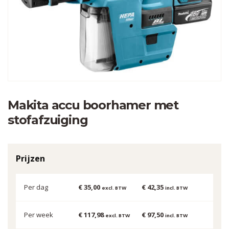
Makita accu boorhamer met
stofafzuiging
Prijzen
Per dag
€ 35,00
€ 42,35
excl. BTW
incl. BTW
Per week
€ 117,98
€ 97,50
excl. BTW
incl. BTW