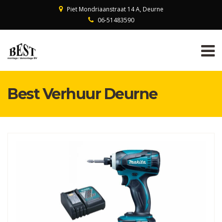
Piet Mondriaanstraat 14 A, Deurne
06-51483590
Best Verhuur Deurne