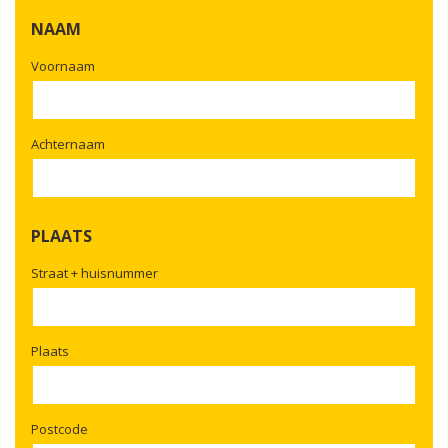
dash
NAAM
MM
dash
Voornaam
JJJJ
Achternaam
PLAATS
Straat + huisnummer
Plaats
Postcode