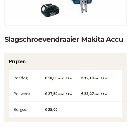
Slagschroevendraaier Makita Accu
Prijzen
Per dag
€ 10,00
€ 12,10
excl. BTW
incl. BTW
Per week
€ 27,50
€ 33,27
excl. BTW
incl. BTW
Borgsom
€ 25,00