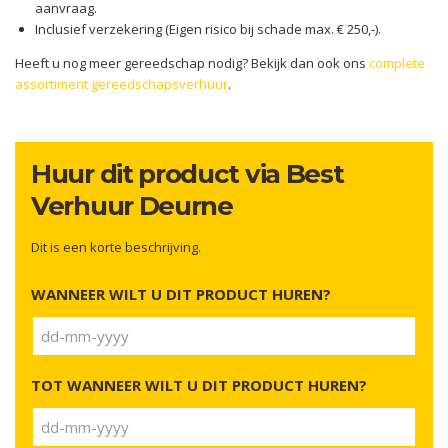
aanvraag.
Inclusief verzekering (Eigen risico bij schade max. € 250,-).
Heeft u nog meer gereedschap nodig? Bekijk dan ook ons
complete
assortiment gereedschapsverhuur
.
Huur dit product via Best
Verhuur Deurne
Dit is een korte beschrijving.
WANNEER WILT U DIT PRODUCT HUREN?
DD
dash
TOT WANNEER WILT U DIT PRODUCT HUREN?
MM
dash
JJJJ
DD