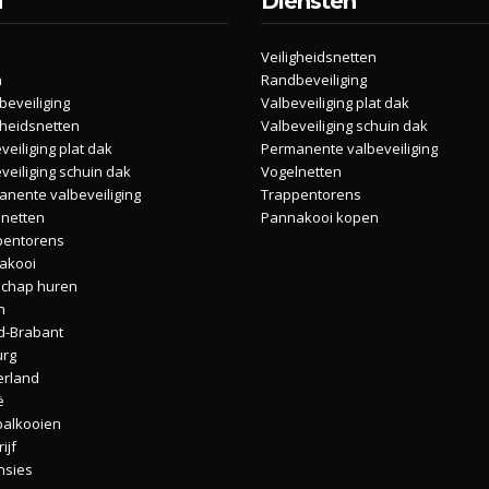
u
Diensten
Veiligheidsnetten
n
Randbeveiliging
eveiliging
Valbeveiliging plat dak
gheidsnetten
Valbeveiliging schuin dak
veiliging plat dak
Permanente valbeveiliging
veiliging schuin dak
Vogelnetten
nente valbeveiliging
Trappentorens
lnetten
Pannakooi kopen
pentorens
akooi
chap huren
n
d-Brabant
urg
erland
ë
balkooien
ijf
nsies