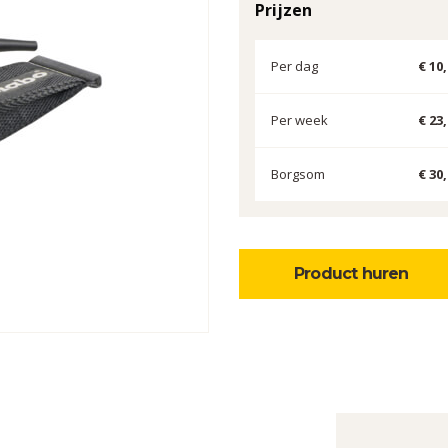
Prijzen
Per dag
€ 10
Per week
€ 23
Borgsom
€ 30
Product huren