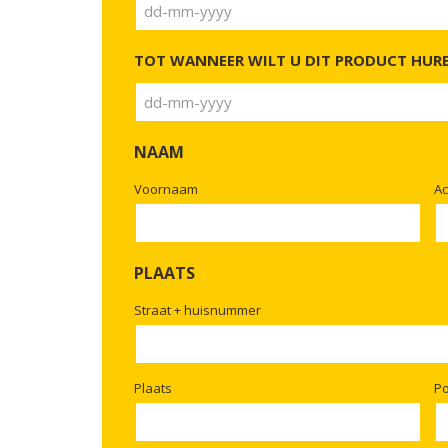
DD
dash
TOT WANNEER WILT U DIT PRODUCT HUR
MM
dash
JJJJ
DD
dash
NAAM
MM
dash
Voornaam
A
JJJJ
PLAATS
Straat + huisnummer
Plaats
P