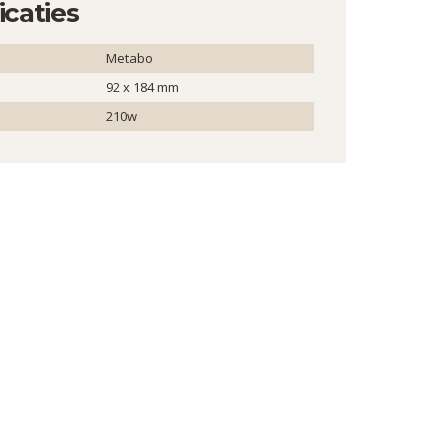
icaties
Metabo
92 x 184 mm
210w