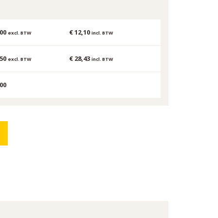
,00
€ 12,10
excl. BTW
incl. BTW
,50
€ 28,43
excl. BTW
incl. BTW
,00