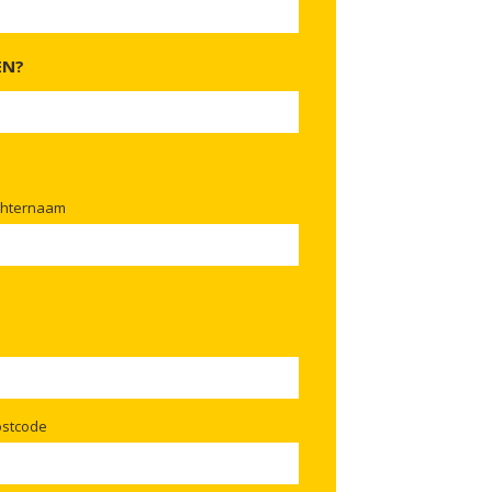
EN?
chternaam
ostcode