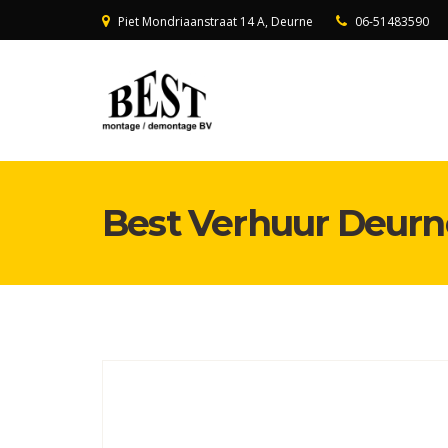
Piet Mondriaanstraat 14 A, Deurne
06-51483590
Best Verhuur Deurn