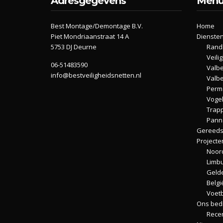
Adresgegevens
Men
Best Montage/Demontage B.V.
Home
Piet Mondriaanstraat 14 A
Dienste
5753 DJ Deurne
Randb
Veili
06-51483590
Valbe
info@bestveiligheidsnetten.nl
Valbe
Perma
Voge
Trap
Pann
Gereeds
Projecte
Noor
Limb
Geld
Belgi
Voet
Ons bedr
Rece