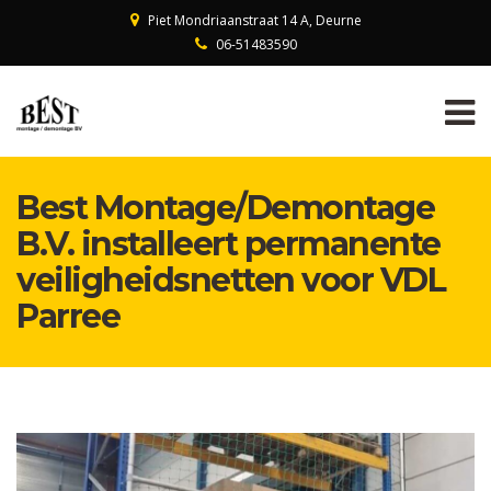
Piet Mondriaanstraat 14 A, Deurne
06-51483590
Best Montage/Demontage
B.V. installeert permanente
veiligheidsnetten voor VDL
Parree