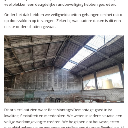
veel plekken een deugdelijke randbeveiliging hebben gecreëerd.
Onder het dak hebben we veiligheidsnetten gehangen om het risico
op doorzakken op te vangen. Zeker bij wat oudere daken is dit een
niet te onderschatten gevaar.
Dit project laat zien waar Best Montage/Demontage goed in is:
kwaliteit, flexibiliteit en meedenken. We weten in iedere situatie een
veilige werkomgeving te creëren. We begrijpen dat bouwprojecten
niet altijd volgens plan verlopen en stellen ons daarom flexibel op. Al