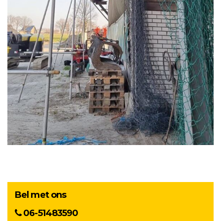
Bel met ons
06-51483590