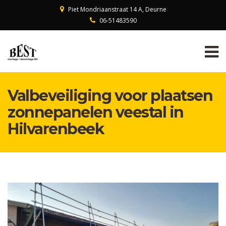
Piet Mondriaanstraat 14 A, Deurne
06-51483590
Valbeveiliging voor plaatsen
zonnepanelen veestal in
Hilvarenbeek