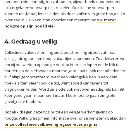
personen niet onnodig ten val komen, bijvoorbeeld door over een
achtergelaten voorwerp te struikelen. Ook kleine voorwerpen
kunnen tot (fataal) letsel leiden als deze vallen van grote hoogte. Zo
overleed in 2016 een man doordat een meetlint van
120 meter
hoogte op zijn hoofd viel
.
4. Gedraag u veilig
Collectieve valbescherming biedt bescherming bij een val, maar
veilig gedrag kan een hoop valpartijen voorkomen. Zo adviseren we
om bij het werken op hoogte nooit achteruit te lopen en de blik te
houden op de plek waar u naar toe gaat. Laat u ook niet afleiden en
blijf altijd geconcentreerd, want een valongeluk kan in een klein
hoekje zitten. Neem ook de tijd, want spoed kan tevens tot
ongelukken leiden. Word tenslotte ook niet overmoedig. Iets kan 99
keer goed gaan, maar hoeft maar 1 keer fout te gaan om grote
gevolgen te hebben.
Hopelijk dragen deze tips bij tot een veilige werkomgeving op
hoogte. Wilt u graag meer informatie over onze diensten? Bekijk dan
onze collectieve valbeveiligingsservices pagina
.