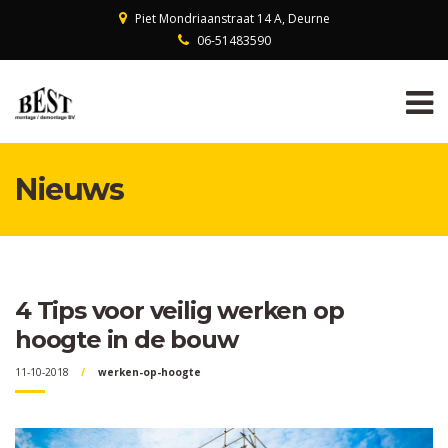
Piet Mondriaanstraat 14 A, Deurne
06-51483590
Nieuws
4 Tips voor veilig werken op
hoogte in de bouw
11-10-2018
werken-op-hoogte