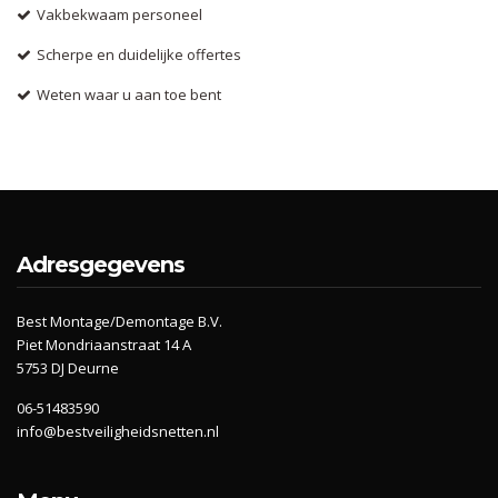
Vakbekwaam personeel
Scherpe en duidelijke offertes
Weten waar u aan toe bent
Adresgegevens
Best Montage/Demontage B.V.
Piet Mondriaanstraat 14 A
5753 DJ Deurne
06-51483590
info@bestveiligheidsnetten.nl