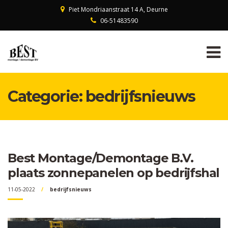
Piet Mondriaanstraat 14 A, Deurne
06-51483590
Categorie:
bedrijfsnieuws
Best Montage/Demontage B.V.
plaats zonnepanelen op bedrijfshal
11-05-2022
bedrijfsnieuws